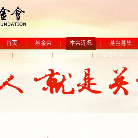
首页
|
基金会
|
本会近况
|
基金募集
|
公益项目
|
各区动态
|
敬老风采