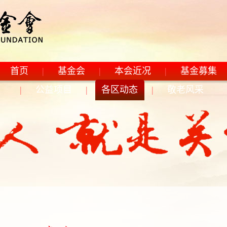
首页
|
基金会
|
本会近况
|
基金募集
|
公益项目
|
各区动态
|
敬老风采