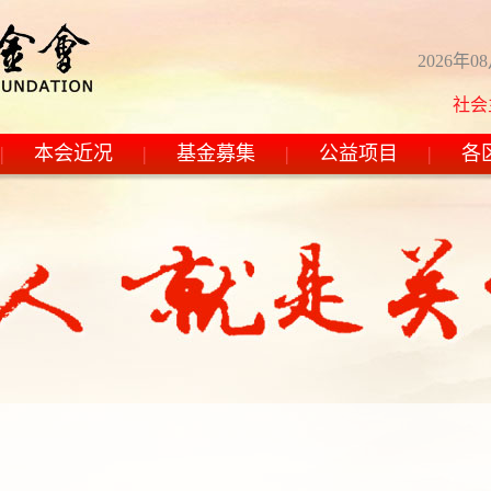
2026年0
社会主义
|
本会近况
|
基金募集
|
公益项目
|
各