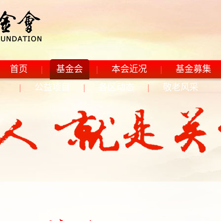
首页
|
基金会
|
本会近况
|
基金募集
|
公益项目
|
各区动态
|
敬老风采