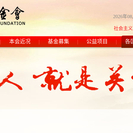
2026年0
社会主义核心价值观：富
|
本会近况
|
基金募集
|
公益项目
|
各