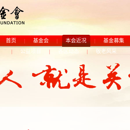
旗帜，围绕大局，服务人民，改革创新。上海城市精神：海纳百川，
首页
|
基金会
|
本会近况
|
基金募集
|
公益项目
|
各区动态
|
敬老风采