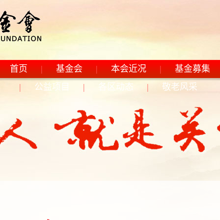
重心下移、规范运作、行业拓展。上海市老年基金会文明创建目标：
首页
|
基金会
|
本会近况
|
基金募集
|
公益项目
|
各区动态
|
敬老风采