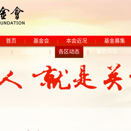
首页
|
基金会
|
本会近况
|
基金募集
|
公益项目
|
各区动态
|
敬老风采