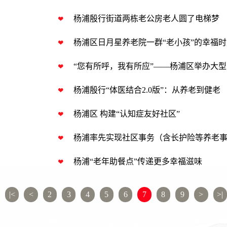
杨浦殷行街道两栋老公房老人圆了电梯梦
杨浦区日月星养老院一群“老小孩”的幸福时
“您有所呼，我有所应”——杨浦区举办大
杨浦殷行“体医结合2.0版”：从养老到健老
杨浦区 构建“认知症友好社区”
杨浦率先实现社区事务（含长护险等养老
杨浦“老年助餐点”传递更多幸福滋味
|<
<
2
3
4
5
6
7
8
9
>
>|