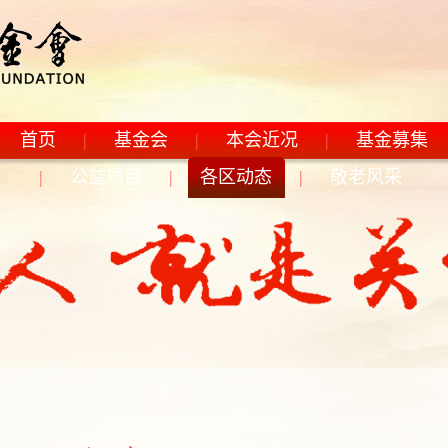
首页
|
基金会
|
本会近况
|
基金募集
|
公益项目
|
各区动态
|
敬老风采